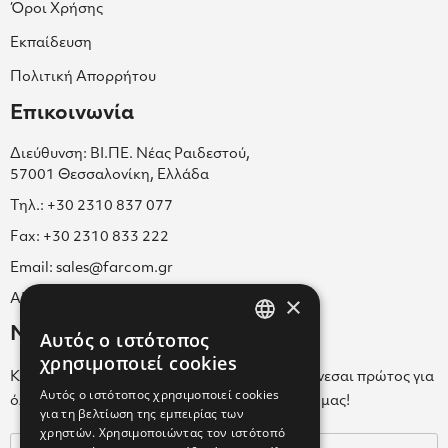
Όροι Χρήσης
Εκπαίδευση
Πολιτική Απορρήτου
Επικοινωνία
Διεύθυνση: ΒΙ.ΠΕ. Νέας Ραιδεστού,
57001 Θεσσαλονίκη, Ελλάδα
Τηλ.: +30 2310 837 077
Fax: +30 2310 833 222
Email: sales@farcom.gr
×
ΑΡ.Γ.Ε.ΜΗ. 038365205000
Newsletter
Αυτός ο ιστότοπος
GREEK
χρησιμοποιεί cookies
Κάνε εγγραφή στο Newsletter για να ενημερώνεσαι πρώτος για
ENGLISH
Αυτός ο ιστότοπος χρησιμοποιεί cookies
όλα τα νέα μας και τα ολοκαίνουρια προϊόντα μας!
για τη βελτίωση της εμπειρίας των
GREEK
χρηστών. Χρησιμοποιώντας τον ιστότοπό