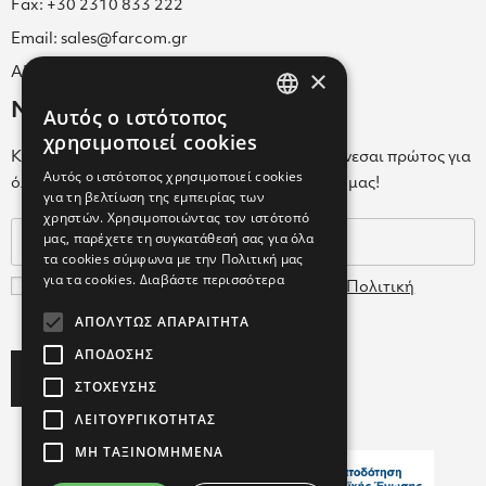
Fax: +30 2310 833 222
Email: sales@farcom.gr
×
ΑΡ.Γ.Ε.ΜΗ. 038365205000
Newsletter
Αυτός ο ιστότοπος
GREEK
χρησιμοποιεί cookies
Κάνε εγγραφή στο Newsletter για να ενημερώνεσαι πρώτος για
ENGLISH
Αυτός ο ιστότοπος χρησιμοποιεί cookies
όλα τα νέα μας και τα ολοκαίνουρια προϊόντα μας!
για τη βελτίωση της εμπειρίας των
GREEK
χρηστών. Χρησιμοποιώντας τον ιστότοπό
μας, παρέχετε τη συγκατάθεσή σας για όλα
τα cookies σύμφωνα με την Πολιτική μας
για τα cookies.
Διαβάστε περισσότερα
Συμφωνώ με τους
Όρους Χρήσης
και την
Πολιτική
Δεδομένων
ΑΠΟΛΎΤΩΣ ΑΠΑΡΑΊΤΗΤΑ
ΑΠΌΔΟΣΗΣ
Subscribe
ΣΤΌΧΕΥΣΗΣ
ΛΕΙΤΟΥΡΓΙΚΌΤΗΤΑΣ
ΜΗ ΤΑΞΙΝΟΜΗΜΈΝΑ