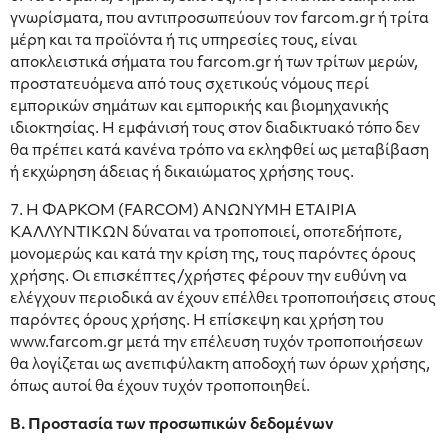
γνωρίσματα, που αντιπροσωπεύουν τον farcom.gr ή τρίτα
μέρη και τα προϊόντα ή τις υπηρεσίες τους, είναι
αποκλειστικά σήματα του farcom.gr ή των τρίτων μερών,
προστατευόμενα από τους σχετικούς νόμους περί
εμπορικών σημάτων και εμπορικής και βιομηχανικής
ιδιοκτησίας. Η εμφάνισή τους στον διαδικτυακό τόπο δεν
θα πρέπει κατά κανένα τρόπο να εκληφθεί ως μεταβίβαση
ή εκχώρηση άδειας ή δικαιώματος χρήσης τους.
7. Η ΦΑΡΚΟΜ (FARCOM) ΑΝΩΝΥΜΗ ΕΤΑΙΡΙΑ
ΚΑΛΛΥΝΤΙΚΩΝ δύναται να τροποποιεί, οποτεδήποτε,
μονομερώς και κατά την κρίση της, τους παρόντες όρους
χρήσης. Οι επισκέπτες/χρήστες φέρουν την ευθύνη να
ελέγχουν περιοδικά αν έχουν επέλθει τροποποιήσεις στους
παρόντες όρους χρήσης. Η επίσκεψη και χρήση του
www.farcom.gr μετά την επέλευση τυχόν τροποποιήσεων
θα λογίζεται ως ανεπιφύλακτη αποδοχή των όρων χρήσης,
όπως αυτοί θα έχουν τυχόν τροποποιηθεί.
Β. Προστασία των προσωπικών δεδομένων