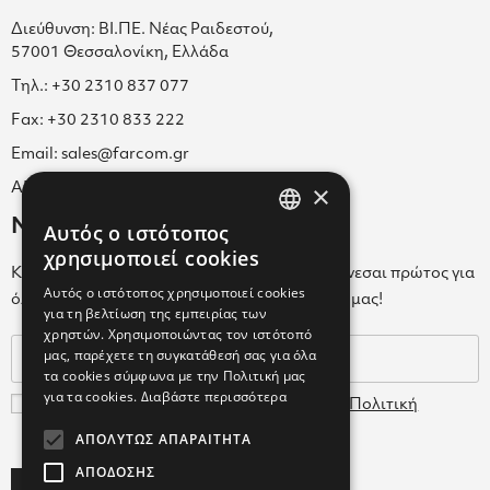
Διεύθυνση: ΒΙ.ΠΕ. Νέας Ραιδεστού,
57001 Θεσσαλονίκη, Ελλάδα
Τηλ.: +30 2310 837 077
Fax: +30 2310 833 222
Email: sales@farcom.gr
×
ΑΡ.Γ.Ε.ΜΗ. 038365205000
Newsletter
Αυτός ο ιστότοπος
GREEK
χρησιμοποιεί cookies
Κάνε εγγραφή στο Newsletter για να ενημερώνεσαι πρώτος για
ENGLISH
Αυτός ο ιστότοπος χρησιμοποιεί cookies
όλα τα νέα μας και τα ολοκαίνουρια προϊόντα μας!
για τη βελτίωση της εμπειρίας των
GREEK
χρηστών. Χρησιμοποιώντας τον ιστότοπό
μας, παρέχετε τη συγκατάθεσή σας για όλα
τα cookies σύμφωνα με την Πολιτική μας
για τα cookies.
Διαβάστε περισσότερα
Συμφωνώ με τους
Όρους Χρήσης
και την
Πολιτική
Δεδομένων
ΑΠΟΛΎΤΩΣ ΑΠΑΡΑΊΤΗΤΑ
ΑΠΌΔΟΣΗΣ