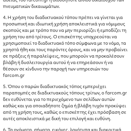
άδειας του farcom.gr ή οιουδήποτε άλλου δικαιούχου των
πνευματικών δικαιωμάτων.
4. Η χρήση του διαδικτυακού τόπου πρέπει να γίνεται για
προσωπική και ιδιωτική χρήση αποκλειστικά για νόμιμους
σκοπούς και με τρόπο που να μην περιορίζει ή εμποδίζει τη
χρήση του από τρίτους. Ο επισκέπτης υποχρεούται να
χρησιμοποιεί το διαδικτυακό τόπο σύμφωνα με το νόμο, τα
χρηστά ήθη και τους παρόντες όρους, και να μην προβαίνει
σε πράξεις ή παραλείψεις, που μπορούν να προκαλέσουν
βλάβη ή δυσλειτουργία αυτού ή να επηρεάσουν ή να
θέσουν σε κίνδυνο την παροχή των υπηρεσιών του
farcom.gr
5. Όπου ο παρών διαδικτυακός τόπος εμπεριέχει
παραπομπές σε διαδικτυακούς τόπους τρίτων, o farcom.gr
δεν ευθύνεται για το περιεχόμενο των σελίδων αυτών
καθώς και για οποιαδήποτε ζημία ή βλάβη τυχόν προκύψει
από τη χρήση τους, καθώς ο επισκέπτης έχει πρόσβαση σε
αυτές αποκλειστικά με δική του επιλογή και ευθύνη.
6. Τα ονόματα, σήματα, εικόνες, λογότυπα και διακριτικά