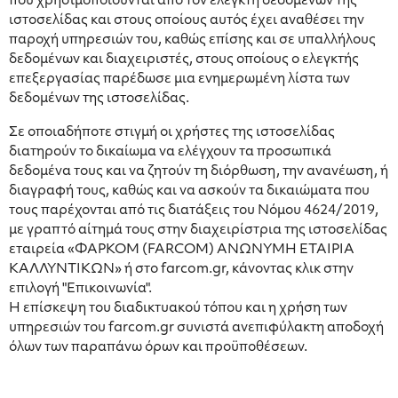
που χρησιμοποιούνται από τον ελεγκτή δεδομένων της
ιστοσελίδας και στους οποίους αυτός έχει αναθέσει την
παροχή υπηρεσιών του, καθώς επίσης και σε υπαλλήλους
δεδομένων και διαχειριστές, στους οποίους ο ελεγκτής
επεξεργασίας παρέδωσε μια ενημερωμένη λίστα των
δεδομένων της ιστοσελίδας.
Σε οποιαδήποτε στιγμή οι χρήστες της ιστοσελίδας
διατηρούν το δικαίωμα να ελέγχουν τα προσωπικά
δεδομένα τους και να ζητούν τη διόρθωση, την ανανέωση, ή
διαγραφή τους, καθώς και να ασκούν τα δικαιώματα που
τους παρέχονται από τις διατάξεις του Νόμου 4624/2019,
με γραπτό αίτημά τους στην διαχειρίστρια της ιστοσελίδας
εταιρεία «ΦΑΡΚΟΜ (FARCOM) ΑΝΩΝΥΜΗ ΕΤΑΙΡΙΑ
ΚΑΛΛΥΝΤΙΚΩΝ» ή στο farcom.gr, κάνοντας κλικ στην
επιλογή "Επικοινωνία".
Η επίσκεψη του διαδικτυακού τόπου και η χρήση των
υπηρεσιών του farcom.gr συνιστά ανεπιφύλακτη αποδοχή
όλων των παραπάνω όρων και προϋποθέσεων.