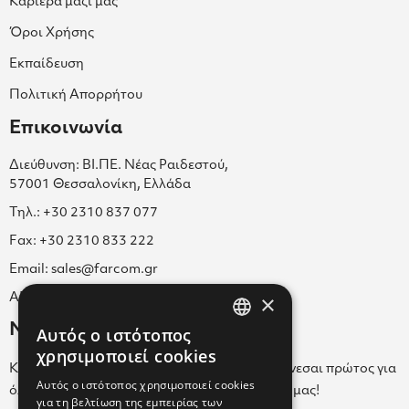
Καριέρα μαζί μας
Όροι Χρήσης
Εκπαίδευση
Πολιτική Απορρήτου
Επικοινωνία
Διεύθυνση: ΒΙ.ΠΕ. Νέας Ραιδεστού,
57001 Θεσσαλονίκη, Ελλάδα
Τηλ.: +30 2310 837 077
Fax: +30 2310 833 222
Email: sales@farcom.gr
×
ΑΡ.Γ.Ε.ΜΗ. 038365205000
Newsletter
Αυτός ο ιστότοπος
GREEK
χρησιμοποιεί cookies
Κάνε εγγραφή στο Newsletter για να ενημερώνεσαι πρώτος για
ENGLISH
Αυτός ο ιστότοπος χρησιμοποιεί cookies
όλα τα νέα μας και τα ολοκαίνουρια προϊόντα μας!
για τη βελτίωση της εμπειρίας των
GREEK