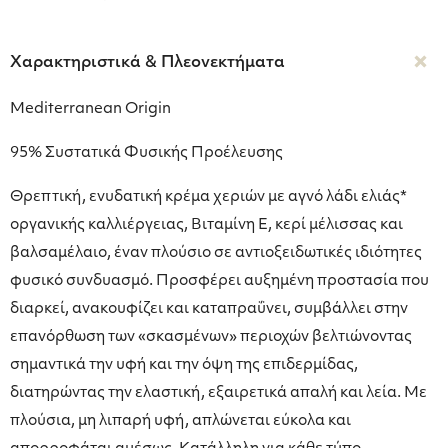
Χαρακτηριστικά & Πλεονεκτήματα
Mediterranean Οrigin
95% Συστατικά Φυσικής Προέλευσης
Θρεπτική, ενυδατική κρέμα χεριών με αγνό λάδι ελιάς*
οργανικής καλλιέργειας, Βιταμίνη Ε, κερί μέλισσας και
βαλσαμέλαιο, έναv πλούσιο σε αντιοξειδωτικές ιδιότητες
φυσικό συνδυασμό. Προσφέρει αυξημένη προστασία που
διαρκεί, ανακουφίζει και καταπραΰνει, συμβάλλει στην
επανόρθωση των «σκασμένων» περιοχών βελτιώνοντας
σημαντικά την υφή και την όψη της επιδερμίδας,
διατηρώντας την ελαστική, εξαιρετικά απαλή και λεία. Με
πλούσια, μη λιπαρή υφή, απλώνεται εύκολα και