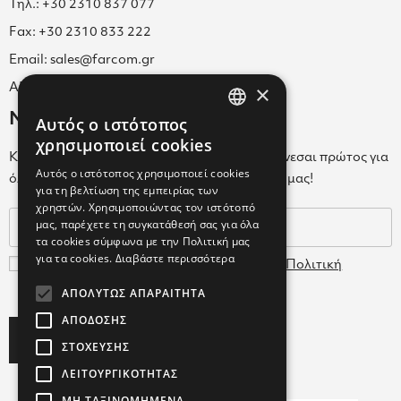
Τηλ.: +30 2310 837 077
Fax: +30 2310 833 222
Email: sales@farcom.gr
×
ΑΡ.Γ.Ε.ΜΗ. 038365205000
Newsletter
Αυτός ο ιστότοπος
GREEK
χρησιμοποιεί cookies
Κάνε εγγραφή στο Newsletter για να ενημερώνεσαι πρώτος για
ENGLISH
Αυτός ο ιστότοπος χρησιμοποιεί cookies
όλα τα νέα μας και τα ολοκαίνουρια προϊόντα μας!
για τη βελτίωση της εμπειρίας των
GREEK
χρηστών. Χρησιμοποιώντας τον ιστότοπό
μας, παρέχετε τη συγκατάθεσή σας για όλα
τα cookies σύμφωνα με την Πολιτική μας
για τα cookies.
Διαβάστε περισσότερα
Συμφωνώ με τους
Όρους Χρήσης
και την
Πολιτική
Δεδομένων
ΑΠΟΛΎΤΩΣ ΑΠΑΡΑΊΤΗΤΑ
ΑΠΌΔΟΣΗΣ
Subscribe
ΣΤΌΧΕΥΣΗΣ
ΛΕΙΤΟΥΡΓΙΚΌΤΗΤΑΣ
ΜΗ ΤΑΞΙΝΟΜΗΜΈΝΑ