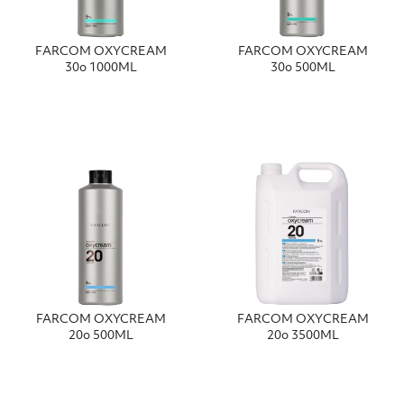
FΑRCΟΜ ΟΧΥCRΕΑΜ
FARCOM OXYCREAM
30ο 1000ΜL
30ο 500ML
FARCOM OXYCREAM
FΑRCΟΜ ΟΧΥCRΕΑΜ
20ο 500ML
20ο 3500ΜL