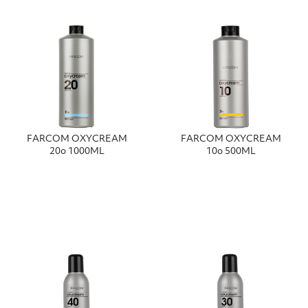
FΑRCΟΜ ΟΧΥCRΕΑΜ
FΑRCΟΜ ΟΧΥCRΕΑΜ
20ο 1000ΜL
10ο 500ΜL