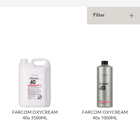
Filter
FΑRCΟΜ ΟΧΥCRΕΑΜ
FΑRCΟΜ ΟΧΥCRΕΑΜ
40ο 3500ΜL
40o 1000ΜL