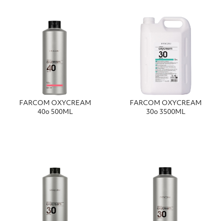
FΑRCΟΜ ΟΧΥCRΕΑΜ
FΑRCΟΜ ΟΧΥCRΕΑΜ
40ο 500ΜL
30ο 3500ΜL