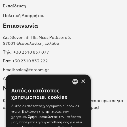
Εκπαίδευση
Πολιτική Απορρήτου
Επικοινωνία
Διεύθυνση: ΒΙ.ΠΕ. Νέας Ραιδεστού,
57001 Θεσσαλονίκη, Ελλάδα
Τηλ.: +30 2310 837 077
Fax: +30 2310 833 222
Email: sales@farcom.gr
×
ΑΡ.Γ.Ε.ΜΗ. 038365205000
Newsletter
Αυτός ο ιστότοπος
GREEK
χρησιμοποιεί cookies
Κάνε εγγραφή στο Newsletter για να ενημερώνεσαι πρώτος για
ENGLISH
Αυτός ο ιστότοπος χρησιμοποιεί cookies
όλα τα νέα μας και τα ολοκαίνουρια προϊόντα μας!
για τη βελτίωση της εμπειρίας των
GREEK
χρηστών. Χρησιμοποιώντας τον ιστότοπό
μας, παρέχετε τη συγκατάθεσή σας για όλα