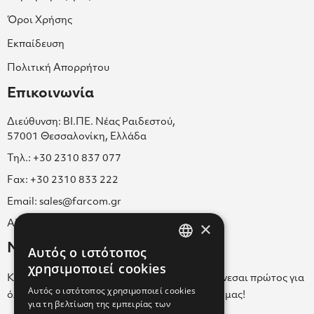
Όροι Χρήσης
Εκπαίδευση
Πολιτική Απορρήτου
Επικοινωνία
Διεύθυνση: ΒΙ.ΠΕ. Νέας Ραιδεστού,
57001 Θεσσαλονίκη, Ελλάδα
Τηλ.: +30 2310 837 077
Fax: +30 2310 833 222
Email: sales@farcom.gr
×
ΑΡ.Γ.Ε.ΜΗ. 038365205000
Newsletter
Αυτός ο ιστότοπος
GREEK
χρησιμοποιεί cookies
Κάνε εγγραφή στο Newsletter για να ενημερώνεσαι πρώτος για
ENGLISH
Αυτός ο ιστότοπος χρησιμοποιεί cookies
όλα τα νέα μας και τα ολοκαίνουρια προϊόντα μας!
για τη βελτίωση της εμπειρίας των
GREEK