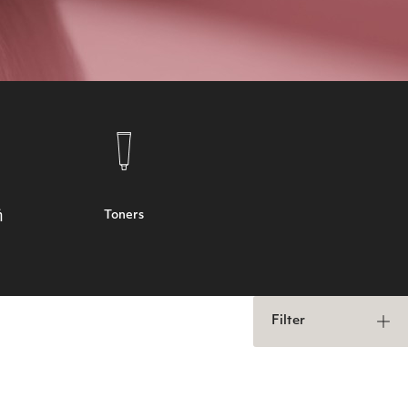
ή
Toners
Filter