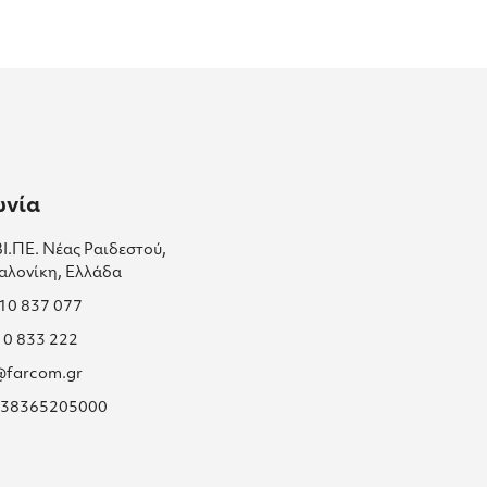
ωνία
ΒΙ.ΠΕ. Νέας Ραιδεστού,
αλονίκη, Ελλάδα
310 837 077
10 833 222
s@farcom.gr
 038365205000