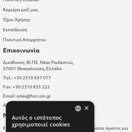
Πολιτική Cookies
Καριέρα μαζί μας
Όροι Χρήσης
Εκπαίδευση
Πολιτική Απορρήτου
Επικοινωνία
Διεύθυνση: ΒΙ.ΠΕ. Νέας Ραιδεστού,
57001 Θεσσαλονίκη, Ελλάδα
Τηλ.: +30 2310 837 077
Fax: +30 2310 833 222
Email: sales@farcom.gr
×
ΑΡ.Γ.Ε.ΜΗ. 038365205000
Newsletter
Αυτός ο ιστότοπος
GREEK
χρησιμοποιεί cookies
Κάνε εγγραφή στο Newsletter για να ενημερώνεσαι πρώτος για
ENGLISH