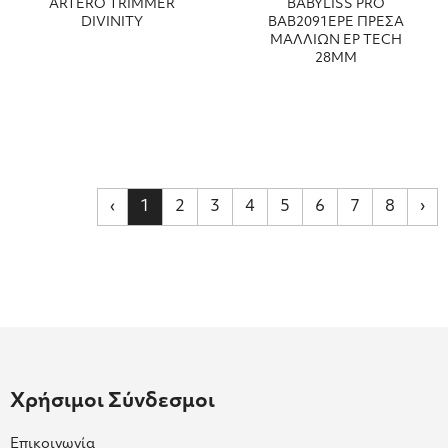
ARTERO TRIMMER
BABYLISS PRO
DIVINITY
ΒΑΒ2091EPE ΠΡΕΣΑ
ΜΑΛΛΙΩΝ EP TECH
28MM
‹
1
2
3
4
5
6
7
8
›
Χρήσιμοι Σύνδεσμοι
Επικοινωνία