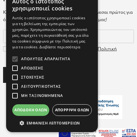
Αυτός ο ιστότοπος
GREEK
χρησιμοποιεί cookies
Κάνε εγγραφή στο Newsletter για να ενημερώνεσαι πρώτος για
ENGLISH
Αυτός ο ιστότοπος χρησιμοποιεί cookies
όλα τα νέα μας και τα ολοκαίνουρια προϊόντα μας!
για τη βελτίωση της εμπειρίας των
GREEK
χρηστών. Χρησιμοποιώντας τον ιστότοπό
μας, παρέχετε τη συγκατάθεσή σας για όλα
τα cookies σύμφωνα με την Πολιτική μας
για τα cookies.
Διαβάστε περισσότερα
Συμφωνώ με τους
Όρους Χρήσης
και την
Πολιτική
Δεδομένων
ΑΠΟΛΎΤΩΣ ΑΠΑΡΑΊΤΗΤΑ
ΑΠΌΔΟΣΗΣ
Subscribe
ΣΤΌΧΕΥΣΗΣ
ΛΕΙΤΟΥΡΓΙΚΌΤΗΤΑΣ
ΜΗ ΤΑΞΙΝΟΜΗΜΈΝΑ
ΑΠΟΔΟΧΉ ΌΛΩΝ
ΑΠΌΡΡΙΨΗ ΌΛΩΝ
Copyright ©2026 FARCOM
ΕΜΦΆΝΙΣΗ ΛΕΠΤΟΜΕΡΕΙΏΝ
with
by Darkpony