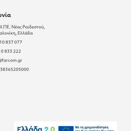
ωνία
ΒΙ.ΠΕ. Νέας Ραιδεστού,
αλονίκη, Ελλάδα
310 837 077
10 833 222
s@farcom.gr
 038365205000