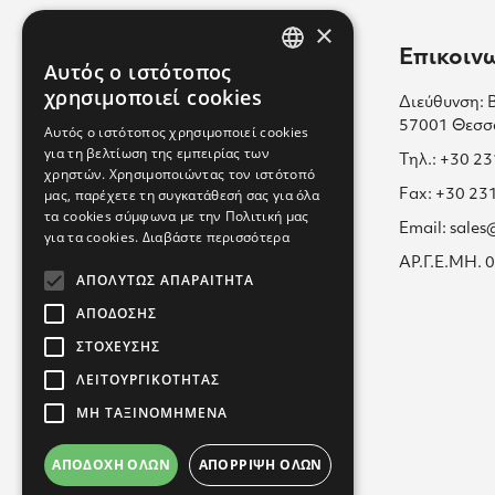
×
Χρήσιμοι Σύνδεσμοι
Επικοιν
Αυτός ο ιστότοπος
GREEK
χρησιμοποιεί cookies
Διεύθυνση: 
Επικοινωνία
ENGLISH
57001 Θεσσ
Αυτός ο ιστότοπος χρησιμοποιεί cookies
Πολιτική Cookies
για τη βελτίωση της εμπειρίας των
GREEK
Τηλ.: +30 2
χρηστών. Χρησιμοποιώντας τον ιστότοπό
Καριέρα μαζί μας
μας, παρέχετε τη συγκατάθεσή σας για όλα
Fax: +30 23
τα cookies σύμφωνα με την Πολιτική μας
Όροι Χρήσης
Email: sale
για τα cookies.
Διαβάστε περισσότερα
Εκπαίδευση
ΑΡ.Γ.Ε.ΜΗ.
ΑΠΟΛΎΤΩΣ ΑΠΑΡΑΊΤΗΤΑ
Πολιτική Απορρήτου
ΑΠΌΔΟΣΗΣ
ΣΤΌΧΕΥΣΗΣ
ΛΕΙΤΟΥΡΓΙΚΌΤΗΤΑΣ
ΜΗ ΤΑΞΙΝΟΜΗΜΈΝΑ
ΑΠΟΔΟΧΉ ΌΛΩΝ
ΑΠΌΡΡΙΨΗ ΌΛΩΝ