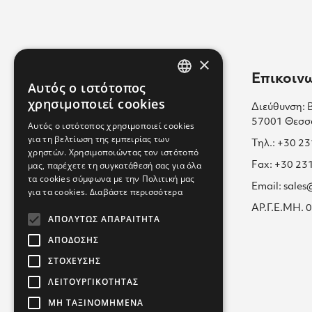
×
Χρήσιμοι Σύνδεσμοι
Επικοιν
Αυτός ο ιστότοπος
GREEK
χρησιμοποιεί cookies
Διεύθυνση: 
Επικοινωνία
ENGLISH
57001 Θεσσ
Αυτός ο ιστότοπος χρησιμοποιεί cookies
Πολιτική Cookies
για τη βελτίωση της εμπειρίας των
GREEK
Τηλ.: +30 2
χρηστών. Χρησιμοποιώντας τον ιστότοπό
Καριέρα μαζί μας
μας, παρέχετε τη συγκατάθεσή σας για όλα
Fax: +30 23
τα cookies σύμφωνα με την Πολιτική μας
Όροι Χρήσης
Email: sale
για τα cookies.
Διαβάστε περισσότερα
Εκπαίδευση
ΑΡ.Γ.Ε.ΜΗ.
ΑΠΟΛΎΤΩΣ ΑΠΑΡΑΊΤΗΤΑ
Πολιτική Απορρήτου
ΑΠΌΔΟΣΗΣ
ΣΤΌΧΕΥΣΗΣ
ΛΕΙΤΟΥΡΓΙΚΌΤΗΤΑΣ
ΜΗ ΤΑΞΙΝΟΜΗΜΈΝΑ