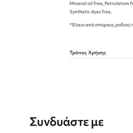
Mineral oil free, Petrolatum f
Synthetic dyes free.
*Έλαιο από σπόρους ροδιού π
Τρόπος Χρήσης
Συνδυάστε με