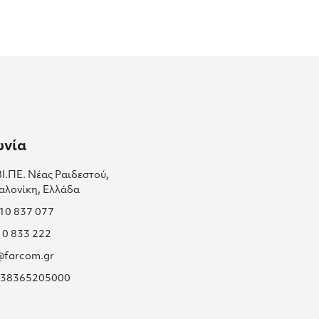
ωνία
ΒΙ.ΠΕ. Νέας Ραιδεστού,
αλονίκη, Ελλάδα
310 837 077
10 833 222
s@farcom.gr
 038365205000