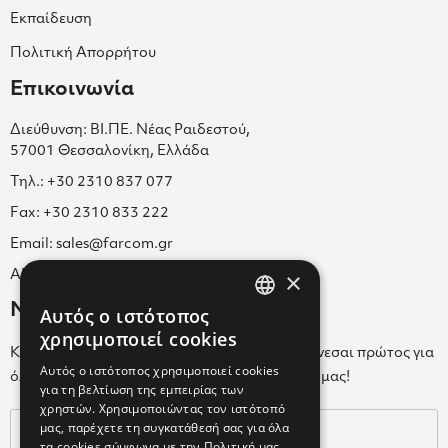
Εκπαίδευση
Πολιτική Απορρήτου
Επικοινωνία
Διεύθυνση: ΒΙ.ΠΕ. Νέας Ραιδεστού,
57001 Θεσσαλονίκη, Ελλάδα
Τηλ.: +30 2310 837 077
Fax: +30 2310 833 222
Email: sales@farcom.gr
×
ΑΡ.Γ.Ε.ΜΗ. 038365205000
Newsletter
Αυτός ο ιστότοπος
GREEK
χρησιμοποιεί cookies
Κάνε εγγραφή στο Newsletter για να ενημερώνεσαι πρώτος για
ENGLISH
Αυτός ο ιστότοπος χρησιμοποιεί cookies
όλα τα νέα μας και τα ολοκαίνουρια προϊόντα μας!
για τη βελτίωση της εμπειρίας των
GREEK
χρηστών. Χρησιμοποιώντας τον ιστότοπό
μας, παρέχετε τη συγκατάθεσή σας για όλα
τα cookies σύμφωνα με την Πολιτική μας