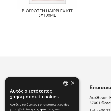
BIOPROTEN HAIRPLEX KIT
3X100ML
×
Χρήσιμοι Σύνδεσμοι
Επικοιν
Αυτός ο ιστότοπος
GREEK
χρησιμοποιεί cookies
Διεύθυνση: 
Επικοινωνία
ENGLISH
57001 Θεσσ
Αυτός ο ιστότοπος χρησιμοποιεί cookies
Πολιτική Cookies
για τη βελτίωση της εμπειρίας των
GREEK
Τηλ.: +30 2