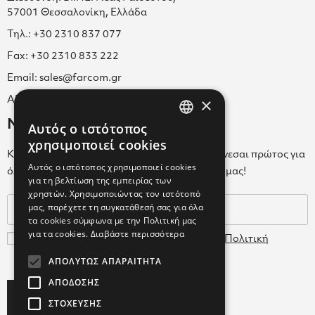
57001 Θεσσαλονίκη, Ελλάδα
Τηλ.: +30 2310 837 077
Fax: +30 2310 833 222
Email: sales@farcom.gr
×
ΑΡ.Γ.Ε.ΜΗ. 038365205000
Newsletter
Αυτός ο ιστότοπος
GREEK
χρησιμοποιεί cookies
Κάνε εγγραφή στο Newsletter για να ενημερώνεσαι πρώτος για
ENGLISH
Αυτός ο ιστότοπος χρησιμοποιεί cookies
όλα τα νέα μας και τα ολοκαίνουρια προϊόντα μας!
για τη βελτίωση της εμπειρίας των
GREEK
χρηστών. Χρησιμοποιώντας τον ιστότοπό
μας, παρέχετε τη συγκατάθεσή σας για όλα
τα cookies σύμφωνα με την Πολιτική μας
για τα cookies.
Διαβάστε περισσότερα
Συμφωνώ με τους
Όρους Χρήσης
και την
Πολιτική
Δεδομένων
ΑΠΟΛΎΤΩΣ ΑΠΑΡΑΊΤΗΤΑ
ΑΠΌΔΟΣΗΣ
Subscribe
ΣΤΌΧΕΥΣΗΣ