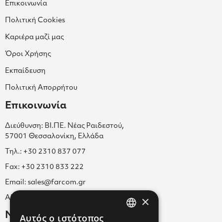
Επικοινωνία
Πολιτική Cookies
Καριέρα μαζί μας
Όροι Χρήσης
Εκπαίδευση
Πολιτική Απορρήτου
Επικοινωνία
Διεύθυνση: ΒΙ.ΠΕ. Νέας Ραιδεστού,
57001 Θεσσαλονίκη, Ελλάδα
Τηλ.: +30 2310 837 077
Fax: +30 2310 833 222
Email: sales@farcom.gr
×
ΑΡ.Γ.Ε.ΜΗ. 038365205000
Newsletter
Αυτός ο ιστότοπος
GREEK