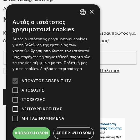
×
ΑΡ.Γ.Ε.ΜΗ. 038365205000
Newsletter
Αυτός ο ιστότοπος
GREEK
χρησιμοποιεί cookies
Κάνε εγγραφή στο Newsletter για να ενημερώνεσαι πρώτος για
ENGLISH
Αυτός ο ιστότοπος χρησιμοποιεί cookies
όλα τα νέα μας και τα ολοκαίνουρια προϊόντα μας!
για τη βελτίωση της εμπειρίας των
GREEK
χρηστών. Χρησιμοποιώντας τον ιστότοπό
μας, παρέχετε τη συγκατάθεσή σας για όλα
τα cookies σύμφωνα με την Πολιτική μας
για τα cookies.
Διαβάστε περισσότερα
Συμφωνώ με τους
Όρους Χρήσης
και την
Πολιτική
Δεδομένων
ΑΠΟΛΎΤΩΣ ΑΠΑΡΑΊΤΗΤΑ
ΑΠΌΔΟΣΗΣ
Subscribe
ΣΤΌΧΕΥΣΗΣ
ΛΕΙΤΟΥΡΓΙΚΌΤΗΤΑΣ
ΜΗ ΤΑΞΙΝΟΜΗΜΈΝΑ
ΑΠΟΔΟΧΉ ΌΛΩΝ
ΑΠΌΡΡΙΨΗ ΌΛΩΝ