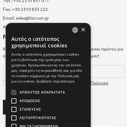
Τηλ.: +30 2310 837 077
Fax: +30 2310 833 222
Email: sales@farcom.gr
×
ΑΡ.Γ.Ε.ΜΗ. 038365205000
Newsletter
Αυτός ο ιστότοπος
GREEK
χρησιμοποιεί cookies
Κάνε εγγραφή στο Newsletter για να ενημερώνεσαι πρώτος για
ENGLISH
Αυτός ο ιστότοπος χρησιμοποιεί cookies
όλα τα νέα μας και τα ολοκαίνουρια προϊόντα μας!
για τη βελτίωση της εμπειρίας των
GREEK
χρηστών. Χρησιμοποιώντας τον ιστότοπό
μας, παρέχετε τη συγκατάθεσή σας για όλα
τα cookies σύμφωνα με την Πολιτική μας
για τα cookies.
Διαβάστε περισσότερα
Συμφωνώ με τους
Όρους Χρήσης
και την
Πολιτική
Δεδομένων
ΑΠΟΛΎΤΩΣ ΑΠΑΡΑΊΤΗΤΑ
ΑΠΌΔΟΣΗΣ
Subscribe
ΣΤΌΧΕΥΣΗΣ
ΛΕΙΤΟΥΡΓΙΚΌΤΗΤΑΣ
ΜΗ ΤΑΞΙΝΟΜΗΜΈΝΑ