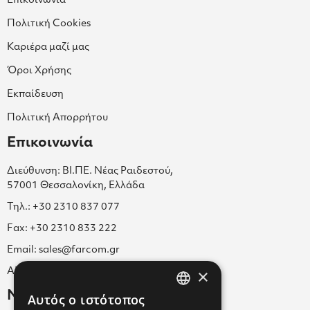
Επικοινωνία
Πολιτική Cookies
Καριέρα μαζί μας
Όροι Χρήσης
Εκπαίδευση
Πολιτική Απορρήτου
Επικοινωνία
Διεύθυνση: ΒΙ.ΠΕ. Νέας Ραιδεστού,
57001 Θεσσαλονίκη, Ελλάδα
Τηλ.: +30 2310 837 077
Fax: +30 2310 833 222
Email: sales@farcom.gr
×
ΑΡ.Γ.Ε.ΜΗ. 038365205000
Newsletter
Αυτός ο ιστότοπος
GREEK