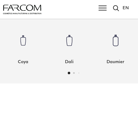
EN
Coya
Dali
Daumier