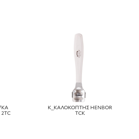
/ΚΑ
Κ_ΚΑΛΟΚΟΠΤΗΣ HENBOR
 2ΤC
ΤCΚ