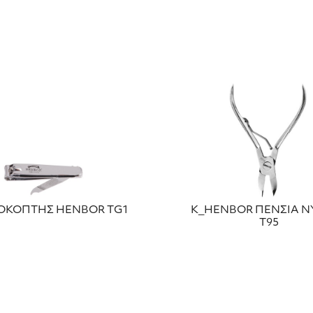
ΟΚΟΠΤΗΣ HENBOR TG1
Κ_HENBOR ΠΕΝΣΙΑ Ν
Τ95