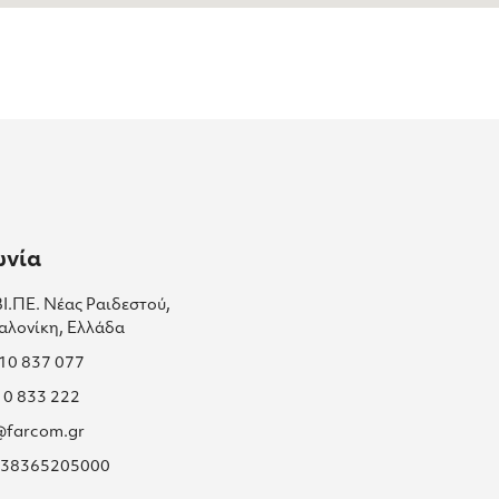
ωνία
ΒΙ.ΠΕ. Νέας Ραιδεστού,
αλονίκη, Ελλάδα
310 837 077
10 833 222
s@farcom.gr
 038365205000