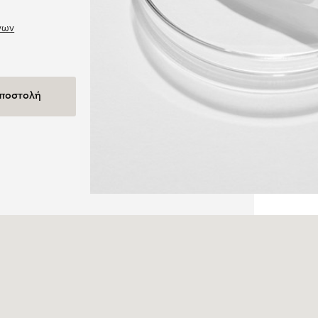
νων
ποστολή