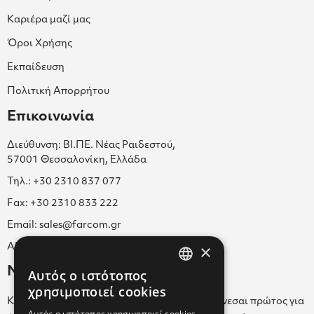
Καριέρα μαζί μας
Όροι Χρήσης
Εκπαίδευση
Πολιτική Απορρήτου
Επικοινωνία
Διεύθυνση: ΒΙ.ΠΕ. Νέας Ραιδεστού,
57001 Θεσσαλονίκη, Ελλάδα
Τηλ.: +30 2310 837 077
Fax: +30 2310 833 222
Email: sales@farcom.gr
×
ΑΡ.Γ.Ε.ΜΗ. 038365205000
Newsletter
Αυτός ο ιστότοπος
GREEK
χρησιμοποιεί cookies
Κάνε εγγραφή στο Newsletter για να ενημερώνεσαι πρώτος για
ENGLISH
Αυτός ο ιστότοπος χρησιμοποιεί cookies