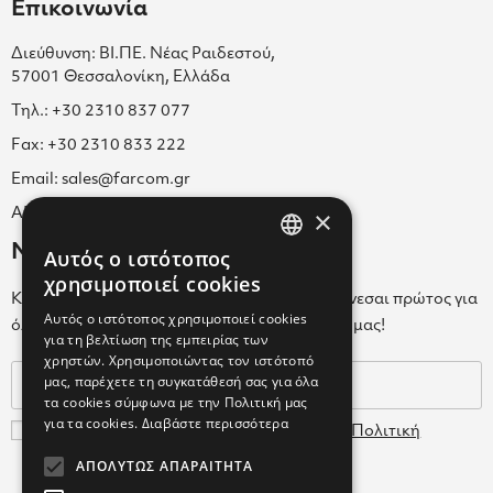
Επικοινωνία
Διεύθυνση: ΒΙ.ΠΕ. Νέας Ραιδεστού,
57001 Θεσσαλονίκη, Ελλάδα
Τηλ.: +30 2310 837 077
Fax: +30 2310 833 222
Email: sales@farcom.gr
×
ΑΡ.Γ.Ε.ΜΗ. 038365205000
Newsletter
Αυτός ο ιστότοπος
GREEK
χρησιμοποιεί cookies
Κάνε εγγραφή στο Newsletter για να ενημερώνεσαι πρώτος για
ENGLISH
Αυτός ο ιστότοπος χρησιμοποιεί cookies
όλα τα νέα μας και τα ολοκαίνουρια προϊόντα μας!
για τη βελτίωση της εμπειρίας των
GREEK
χρηστών. Χρησιμοποιώντας τον ιστότοπό
μας, παρέχετε τη συγκατάθεσή σας για όλα
τα cookies σύμφωνα με την Πολιτική μας
για τα cookies.
Διαβάστε περισσότερα
Συμφωνώ με τους
Όρους Χρήσης
και την
Πολιτική
Δεδομένων
ΑΠΟΛΎΤΩΣ ΑΠΑΡΑΊΤΗΤΑ