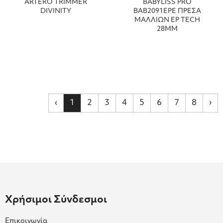
ARTERO TRIMMER
BABYLISS PRO
DIVINITY
ΒΑΒ2091EPE ΠΡΕΣΑ
ΜΑΛΛΙΩΝ EP TECH
28MM
‹
1
2
3
4
5
6
7
8
›
Χρήσιμοι Σύνδεσμοι
Επικοινωνία