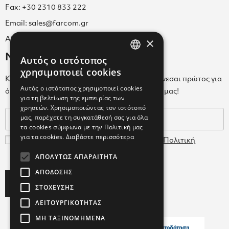
Fax: +30 2310 833 222
Email: sales@farcom.gr
×
ΑΡ.Γ.Ε.ΜΗ. 038365205000
Newsletter
Αυτός ο ιστότοπος
GREEK
χρησιμοποιεί cookies
Κάνε εγγραφή στο Newsletter για να ενημερώνεσαι πρώτος για
ENGLISH
Αυτός ο ιστότοπος χρησιμοποιεί cookies
όλα τα νέα μας και τα ολοκαίνουρια προϊόντα μας!
για τη βελτίωση της εμπειρίας των
GREEK
χρηστών. Χρησιμοποιώντας τον ιστότοπό
μας, παρέχετε τη συγκατάθεσή σας για όλα
τα cookies σύμφωνα με την Πολιτική μας
για τα cookies.
Διαβάστε περισσότερα
Συμφωνώ με τους
Όρους Χρήσης
και την
Πολιτική
Δεδομένων
ΑΠΟΛΎΤΩΣ ΑΠΑΡΑΊΤΗΤΑ
ΑΠΌΔΟΣΗΣ
Subscribe
ΣΤΌΧΕΥΣΗΣ
ΛΕΙΤΟΥΡΓΙΚΌΤΗΤΑΣ
ΜΗ ΤΑΞΙΝΟΜΗΜΈΝΑ