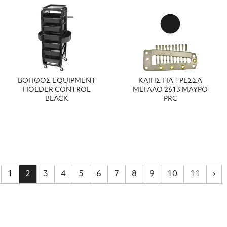
ΒΟΗΘΟΣ EQUIPMENT
ΚΛΙΠΣ ΓΙΑ ΤΡΕΣΣΑ
HOLDER CONTROL
ΜΕΓΑΛΟ 2613 ΜΑΥΡΟ
BLACK
PRC
1
2
3
4
5
6
7
8
9
10
11
›