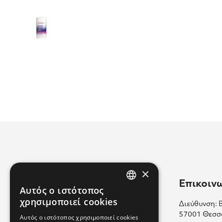
×
Χρήσιμοι Σύνδεσμοι
Επικοιν
Αυτός ο ιστότοπος
GREEK
χρησιμοποιεί cookies
Διεύθυνση: 
Επικοινωνία
ENGLISH
57001 Θεσσ
Αυτός ο ιστότοπος χρησιμοποιεί cookies