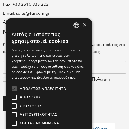
Fax: +30 2310 833 222
Email: sales@farcom.gr
×
ΑΡ.Γ.Ε.ΜΗ. 038365205000
Newsletter
Αυτός ο ιστότοπος
GREEK
χρησιμοποιεί cookies
Κάνε εγγραφή στο Newsletter για να ενημερώνεσαι πρώτος για
ENGLISH
Αυτός ο ιστότοπος χρησιμοποιεί cookies
όλα τα νέα μας και τα ολοκαίνουρια προϊόντα μας!
για τη βελτίωση της εμπειρίας των
GREEK
χρηστών. Χρησιμοποιώντας τον ιστότοπό
μας, παρέχετε τη συγκατάθεσή σας για όλα
τα cookies σύμφωνα με την Πολιτική μας
για τα cookies.
Διαβάστε περισσότερα
Συμφωνώ με τους
Όρους Χρήσης
και την
Πολιτική
Δεδομένων
ΑΠΟΛΎΤΩΣ ΑΠΑΡΑΊΤΗΤΑ
ΑΠΌΔΟΣΗΣ
Subscribe
ΣΤΌΧΕΥΣΗΣ
ΛΕΙΤΟΥΡΓΙΚΌΤΗΤΑΣ
ΜΗ ΤΑΞΙΝΟΜΗΜΈΝΑ