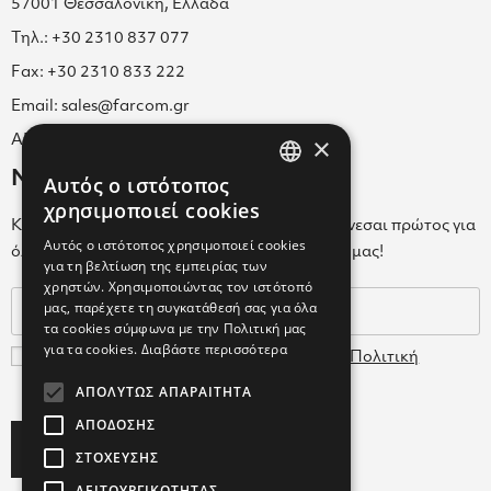
57001 Θεσσαλονίκη, Ελλάδα
Τηλ.: +30 2310 837 077
Fax: +30 2310 833 222
Email: sales@farcom.gr
×
ΑΡ.Γ.Ε.ΜΗ. 038365205000
Newsletter
Αυτός ο ιστότοπος
GREEK
χρησιμοποιεί cookies
Κάνε εγγραφή στο Newsletter για να ενημερώνεσαι πρώτος για
ENGLISH
Αυτός ο ιστότοπος χρησιμοποιεί cookies
όλα τα νέα μας και τα ολοκαίνουρια προϊόντα μας!
για τη βελτίωση της εμπειρίας των
GREEK
χρηστών. Χρησιμοποιώντας τον ιστότοπό
μας, παρέχετε τη συγκατάθεσή σας για όλα
τα cookies σύμφωνα με την Πολιτική μας
για τα cookies.
Διαβάστε περισσότερα
Συμφωνώ με τους
Όρους Χρήσης
και την
Πολιτική
Δεδομένων
ΑΠΟΛΎΤΩΣ ΑΠΑΡΑΊΤΗΤΑ
ΑΠΌΔΟΣΗΣ
Subscribe
ΣΤΌΧΕΥΣΗΣ
ΛΕΙΤΟΥΡΓΙΚΌΤΗΤΑΣ