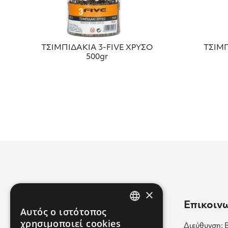
ΤΣΙΜΠΙΔΑΚΙΑ 3-FIVE ΧΡΥΣΟ
ΤΣΙΜΠ
500gr
×
Χρήσιμοι Σύνδεσμοι
Επικοιν
Αυτός ο ιστότοπος
GREEK
χρησιμοποιεί cookies
Διεύθυνση: 
Επικοινωνία