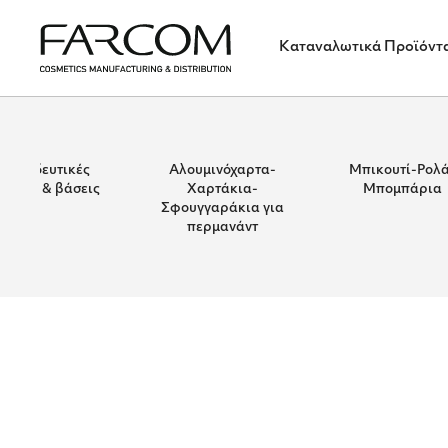
Καταναλωτικά Προϊόντ
Εκπαιδευτικές
Αλουμινόχαρτα-
Μπικουτί-Ρολά
ύκλες & βάσεις
Χαρτάκια-
Μπομπάρια
Σφουγγαράκια για
περμανάντ