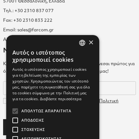
57001 Θεσσαλονίκη, Ελλάδα
Τηλ.: +30 2310 837 077
Fax: +30 2310 833 222
Email: sales@farcom.gr
×
ΑΡ.Γ.Ε.ΜΗ. 038365205000
Newsletter
Αυτός ο ιστότοπος
GREEK
χρησιμοποιεί cookies
Κάνε εγγραφή στο Newsletter για να ενημερώνεσαι πρώτος για
ENGLISH
Αυτός ο ιστότοπος χρησιμοποιεί cookies
όλα τα νέα μας και τα ολοκαίνουρια προϊόντα μας!
για τη βελτίωση της εμπειρίας των
GREEK
χρηστών. Χρησιμοποιώντας τον ιστότοπό
μας, παρέχετε τη συγκατάθεσή σας για όλα
τα cookies σύμφωνα με την Πολιτική μας
για τα cookies.
Διαβάστε περισσότερα
Συμφωνώ με τους
Όρους Χρήσης
και την
Πολιτική
Δεδομένων
ΑΠΟΛΎΤΩΣ ΑΠΑΡΑΊΤΗΤΑ
ΑΠΌΔΟΣΗΣ
Subscribe
ΣΤΌΧΕΥΣΗΣ
ΛΕΙΤΟΥΡΓΙΚΌΤΗΤΑΣ