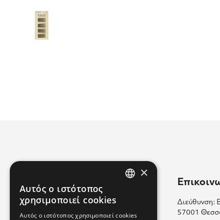
×
Χρήσιμοι Σύνδεσμοι
Επικοιν
Αυτός ο ιστότοπος
GREEK
χρησιμοποιεί cookies
Διεύθυνση: 
Επικοινωνία
ENGLISH
57001 Θεσσ
Αυτός ο ιστότοπος χρησιμοποιεί cookies