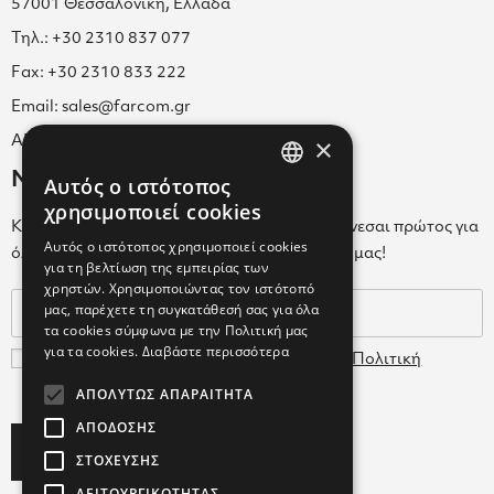
57001 Θεσσαλονίκη, Ελλάδα
Τηλ.: +30 2310 837 077
Fax: +30 2310 833 222
Email: sales@farcom.gr
×
ΑΡ.Γ.Ε.ΜΗ. 038365205000
Newsletter
Αυτός ο ιστότοπος
GREEK
χρησιμοποιεί cookies
Κάνε εγγραφή στο Newsletter για να ενημερώνεσαι πρώτος για
ENGLISH
Αυτός ο ιστότοπος χρησιμοποιεί cookies
όλα τα νέα μας και τα ολοκαίνουρια προϊόντα μας!
για τη βελτίωση της εμπειρίας των
GREEK
χρηστών. Χρησιμοποιώντας τον ιστότοπό
μας, παρέχετε τη συγκατάθεσή σας για όλα
τα cookies σύμφωνα με την Πολιτική μας
για τα cookies.
Διαβάστε περισσότερα
Συμφωνώ με τους
Όρους Χρήσης
και την
Πολιτική
Δεδομένων
ΑΠΟΛΎΤΩΣ ΑΠΑΡΑΊΤΗΤΑ
ΑΠΌΔΟΣΗΣ
Subscribe
ΣΤΌΧΕΥΣΗΣ
ΛΕΙΤΟΥΡΓΙΚΌΤΗΤΑΣ