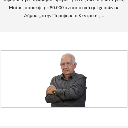
αφορμή την Παγκόσμια Ημέρα Υγιεινής των Χεριών την 5η
Μαΐου, προσέφερε 80.000 αντισηπτικά gel χεριών σε
Δήμους, στην Περιφέρεια Κεντρικής ...