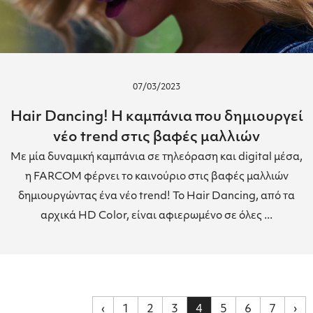
07/03/2023
Hair Dancing! Η καμπάνια που δημιουργεί
νέο trend στις βαφές μαλλιών
Με μία δυναμική καμπάνια σε τηλεόραση και digital μέσα,
η FARCOM φέρνει το καινούριο στις βαφές μαλλιών
δημιουργώντας ένα νέο trend! Το Hair Dancing, από τα
αρχικά HD Color, είναι αφιερωμένο σε όλες ...
‹
1
2
3
4
5
6
7
›