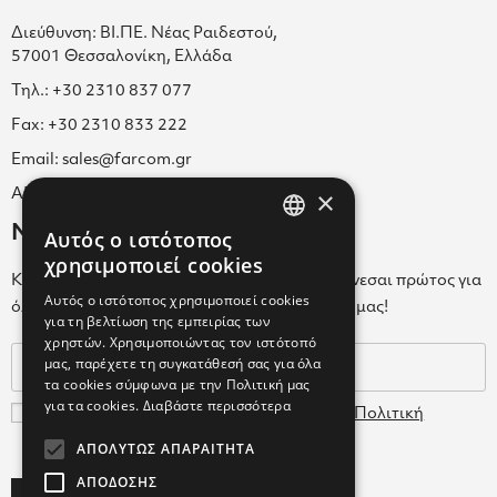
Διεύθυνση: ΒΙ.ΠΕ. Νέας Ραιδεστού,
57001 Θεσσαλονίκη, Ελλάδα
Τηλ.: +30 2310 837 077
Fax: +30 2310 833 222
Email: sales@farcom.gr
×
ΑΡ.Γ.Ε.ΜΗ. 038365205000
Newsletter
Αυτός ο ιστότοπος
GREEK
χρησιμοποιεί cookies
Κάνε εγγραφή στο Newsletter για να ενημερώνεσαι πρώτος για
ENGLISH
Αυτός ο ιστότοπος χρησιμοποιεί cookies
όλα τα νέα μας και τα ολοκαίνουρια προϊόντα μας!
για τη βελτίωση της εμπειρίας των
GREEK
χρηστών. Χρησιμοποιώντας τον ιστότοπό
μας, παρέχετε τη συγκατάθεσή σας για όλα
τα cookies σύμφωνα με την Πολιτική μας
για τα cookies.
Διαβάστε περισσότερα
Συμφωνώ με τους
Όρους Χρήσης
και την
Πολιτική
Δεδομένων
ΑΠΟΛΎΤΩΣ ΑΠΑΡΑΊΤΗΤΑ
ΑΠΌΔΟΣΗΣ