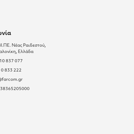
ωνία
ΒΙ.ΠΕ. Νέας Ραιδεστού,
αλονίκη, Ελλάδα
310 837 077
10 833 222
s@farcom.gr
 038365205000