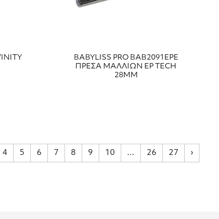
INITY
BABYLISS PRO ΒΑΒ2091EPE
ΠΡΕΣΑ ΜΑΛΛΙΩΝ EP TECH
28MM
4
5
6
7
8
9
10
...
26
27
›