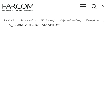
EN
ΑΡΧΙΚΗ
Αξεσουάρ
Ψαλίδια/Ξυράφια/Λεπίδες
Κουρέματος
Κ_ΨΑΛΙΔΙ ARTERO RADIANT 6""