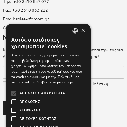
Τηλ.: +30 2310 837 077
Fax: +30 2310 833 222
Email: sales@farcom.gr
×
ΑΡ.Γ.Ε.ΜΗ. 038365205000
Newsletter
Αυτός ο ιστότοπος
GREEK
χρησιμοποιεί cookies
Κάνε εγγραφή στο Newsletter για να ενημερώνεσαι πρώτος για
ENGLISH
Αυτός ο ιστότοπος χρησιμοποιεί cookies
όλα τα νέα μας και τα ολοκαίνουρια προϊόντα μας!
για τη βελτίωση της εμπειρίας των
GREEK
χρηστών. Χρησιμοποιώντας τον ιστότοπό
μας, παρέχετε τη συγκατάθεσή σας για όλα
τα cookies σύμφωνα με την Πολιτική μας
για τα cookies.
Διαβάστε περισσότερα
Συμφωνώ με τους
Όρους Χρήσης
και την
Πολιτική
Δεδομένων
ΑΠΟΛΎΤΩΣ ΑΠΑΡΑΊΤΗΤΑ
ΑΠΌΔΟΣΗΣ
Subscribe
ΣΤΌΧΕΥΣΗΣ
ΛΕΙΤΟΥΡΓΙΚΌΤΗΤΑΣ