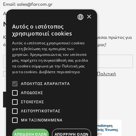
Email: sales@farcom.gr
×
ΑΡ.Γ.Ε.ΜΗ. 038365205000
Newsletter
Αυτός ο ιστότοπος
GREEK
χρησιμοποιεί cookies
Κάνε εγγραφή στο Newsletter για να ενημερώνεσαι πρώτος για
ENGLISH
Αυτός ο ιστότοπος χρησιμοποιεί cookies
όλα τα νέα μας και τα ολοκαίνουρια προϊόντα μας!
για τη βελτίωση της εμπειρίας των
GREEK
χρηστών. Χρησιμοποιώντας τον ιστότοπό
μας, παρέχετε τη συγκατάθεσή σας για όλα
τα cookies σύμφωνα με την Πολιτική μας
για τα cookies.
Διαβάστε περισσότερα
Συμφωνώ με τους
Όρους Χρήσης
και την
Πολιτική
Δεδομένων
ΑΠΟΛΎΤΩΣ ΑΠΑΡΑΊΤΗΤΑ
ΑΠΌΔΟΣΗΣ
Subscribe
ΣΤΌΧΕΥΣΗΣ
ΛΕΙΤΟΥΡΓΙΚΌΤΗΤΑΣ
ΜΗ ΤΑΞΙΝΟΜΗΜΈΝΑ
ΑΠΟΔΟΧΉ ΌΛΩΝ
ΑΠΌΡΡΙΨΗ ΌΛΩΝ