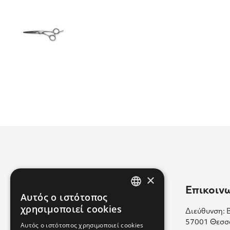
×
Χρήσιμοι Σύνδεσμοι
Επικοιν
Αυτός ο ιστότοπος
GREEK
χρησιμοποιεί cookies
Διεύθυνση: 
Επικοινωνία
ENGLISH
57001 Θεσσ
Αυτός ο ιστότοπος χρησιμοποιεί cookies