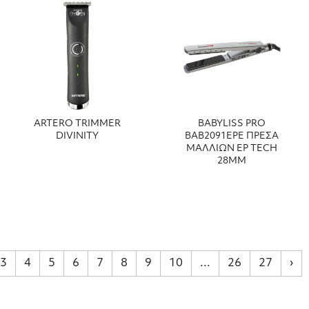
ARTERO TRIMMER
BABYLISS PRO
DIVINITY
ΒΑΒ2091EPE ΠΡΕΣΑ
ΜΑΛΛΙΩΝ EP TECH
28MM
3
4
5
6
7
8
9
10
...
26
27
›