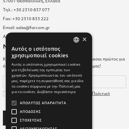
57001 Θεσσαλονίκη, Ελλάδα
Τηλ.: +30 2310 837 077
Fax: +30 2310 833 222
Email: sales@farcom.gr
×
ΑΡ.Γ.Ε.ΜΗ. 038365205000
Newsletter
Αυτός ο ιστότοπος
GREEK
χρησιμοποιεί cookies
Κάνε εγγραφή στο Newsletter για να ενημερώνεσαι πρώτος για
ENGLISH
Αυτός ο ιστότοπος χρησιμοποιεί cookies
όλα τα νέα μας και τα ολοκαίνουρια προϊόντα μας!
για τη βελτίωση της εμπειρίας των
GREEK
χρηστών. Χρησιμοποιώντας τον ιστότοπό
μας, παρέχετε τη συγκατάθεσή σας για όλα
τα cookies σύμφωνα με την Πολιτική μας
για τα cookies.
Διαβάστε περισσότερα
Συμφωνώ με τους
Όρους Χρήσης
και την
Πολιτική
Δεδομένων
ΑΠΟΛΎΤΩΣ ΑΠΑΡΑΊΤΗΤΑ
ΑΠΌΔΟΣΗΣ
Subscribe
ΣΤΌΧΕΥΣΗΣ
ΛΕΙΤΟΥΡΓΙΚΌΤΗΤΑΣ