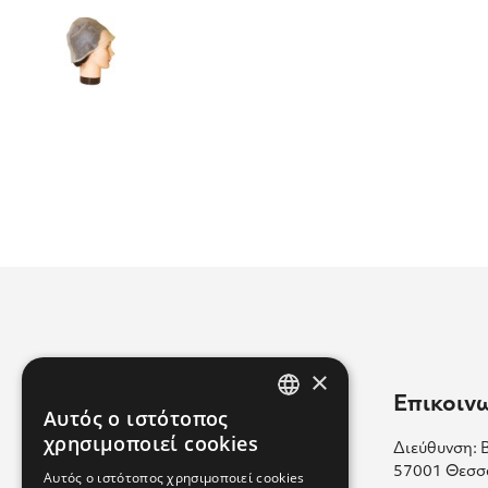
×
Χρήσιμοι Σύνδεσμοι
Επικοιν
Αυτός ο ιστότοπος
GREEK
χρησιμοποιεί cookies
Διεύθυνση: 
Επικοινωνία
ENGLISH
57001 Θεσσ
Αυτός ο ιστότοπος χρησιμοποιεί cookies