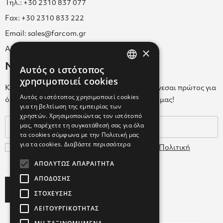
Τηλ.: +30 2310 837 077
Fax: +30 2310 833 222
Email: sales@farcom.gr
×
ΑΡ.Γ.Ε.ΜΗ. 038365205000
Newsletter
Αυτός ο ιστότοπος
GREEK
χρησιμοποιεί cookies
Κάνε εγγραφή στο Newsletter για να ενημερώνεσαι πρώτος για
ENGLISH
Αυτός ο ιστότοπος χρησιμοποιεί cookies
όλα τα νέα μας και τα ολοκαίνουρια προϊόντα μας!
για τη βελτίωση της εμπειρίας των
GREEK
χρηστών. Χρησιμοποιώντας τον ιστότοπό
μας, παρέχετε τη συγκατάθεσή σας για όλα
τα cookies σύμφωνα με την Πολιτική μας
για τα cookies.
Διαβάστε περισσότερα
Συμφωνώ με τους
Όρους Χρήσης
και την
Πολιτική
Δεδομένων
ΑΠΟΛΎΤΩΣ ΑΠΑΡΑΊΤΗΤΑ
ΑΠΌΔΟΣΗΣ
Subscribe
ΣΤΌΧΕΥΣΗΣ
ΛΕΙΤΟΥΡΓΙΚΌΤΗΤΑΣ