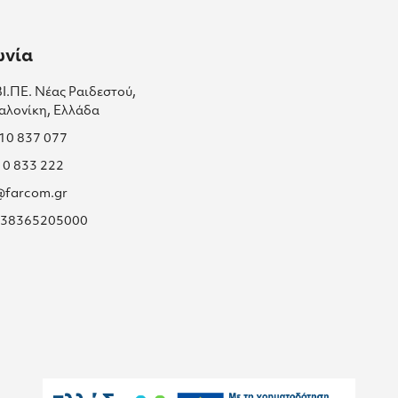
ωνία
ΒΙ.ΠΕ. Νέας Ραιδεστού,
αλονίκη, Ελλάδα
310 837 077
10 833 222
s@farcom.gr
 038365205000