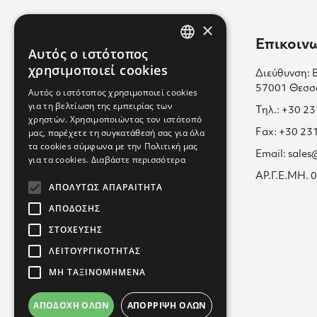
×
Χρήσιμοι Σύνδεσμοι
Επικοιν
Αυτός ο ιστότοπος
GREEK
χρησιμοποιεί cookies
Διεύθυνση: 
Επικοινωνία
ENGLISH
57001 Θεσσ
Αυτός ο ιστότοπος χρησιμοποιεί cookies
Πολιτική Cookies
για τη βελτίωση της εμπειρίας των
GREEK
Τηλ.: +30 2
χρηστών. Χρησιμοποιώντας τον ιστότοπό
Καριέρα μαζί μας
μας, παρέχετε τη συγκατάθεσή σας για όλα
Fax: +30 23
τα cookies σύμφωνα με την Πολιτική μας
Όροι Χρήσης
Email: sale
για τα cookies.
Διαβάστε περισσότερα
Εκπαίδευση
ΑΡ.Γ.Ε.ΜΗ.
ΑΠΟΛΎΤΩΣ ΑΠΑΡΑΊΤΗΤΑ
Πολιτική Απορρήτου
ΑΠΌΔΟΣΗΣ
ΣΤΌΧΕΥΣΗΣ
ΛΕΙΤΟΥΡΓΙΚΌΤΗΤΑΣ
ΜΗ ΤΑΞΙΝΟΜΗΜΈΝΑ
ΑΠΟΔΟΧΉ ΌΛΩΝ
ΑΠΌΡΡΙΨΗ ΌΛΩΝ