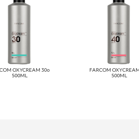
COM OXYCREAM 30ο
FΑRCΟΜ ΟΧΥCRΕΑΜ
500ML
500ΜL