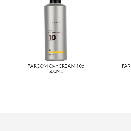
FΑRCΟΜ ΟΧΥCRΕΑΜ 10ο
FAR
500ΜL