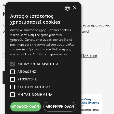
×
ΑΡ.Γ.Ε.ΜΗ. 038365205000
Newsletter
Αυτός ο ιστότοπος
GREEK
χρησιμοποιεί cookies
Κάνε εγγραφή στο Newsletter για να ενημερώνεσαι πρώτος για
ENGLISH
Αυτός ο ιστότοπος χρησιμοποιεί cookies
όλα τα νέα μας και τα ολοκαίνουρια προϊόντα μας!
για τη βελτίωση της εμπειρίας των
GREEK
χρηστών. Χρησιμοποιώντας τον ιστότοπό
μας, παρέχετε τη συγκατάθεσή σας για όλα
τα cookies σύμφωνα με την Πολιτική μας
για τα cookies.
Διαβάστε περισσότερα
Συμφωνώ με τους
Όρους Χρήσης
και την
Πολιτική
Δεδομένων
ΑΠΟΛΎΤΩΣ ΑΠΑΡΑΊΤΗΤΑ
ΑΠΌΔΟΣΗΣ
Subscribe
ΣΤΌΧΕΥΣΗΣ
ΛΕΙΤΟΥΡΓΙΚΌΤΗΤΑΣ
ΜΗ ΤΑΞΙΝΟΜΗΜΈΝΑ
ΑΠΟΔΟΧΉ ΌΛΩΝ
ΑΠΌΡΡΙΨΗ ΌΛΩΝ