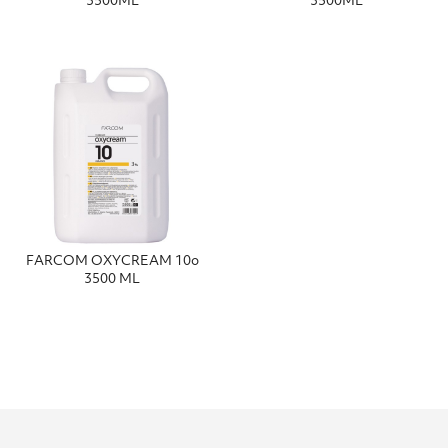
3500ΜL
3500ΜL
FΑRCΟΜ ΟΧΥCRΕΑΜ 10ο
3500 ΜL