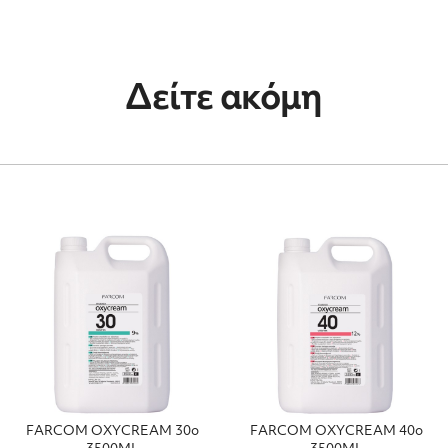
Δείτε ακόμη
FΑRCΟΜ ΟΧΥCRΕΑΜ 30ο
FΑRCΟΜ ΟΧΥCRΕΑΜ 40ο