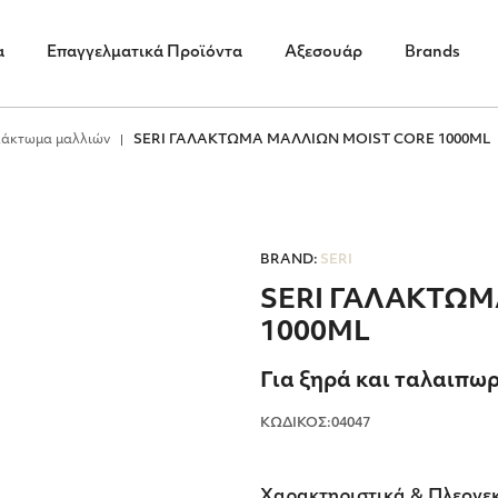
α
Επαγγελματικά Προϊόντα
Αξεσουάρ
Brands
λάκτωμα μαλλιών
SERI ΓΑΛΑΚΤΩΜΑ ΜΑΛΛΙΩΝ MOIST CORE 1000ML
BRAND:
SERI
SERI ΓΑΛΑΚΤΩΜ
1000ML
Για ξηρά και ταλαιπω
ΚΩΔΙΚΟΣ:04047
Χαρακτηριστικά & Πλεονε