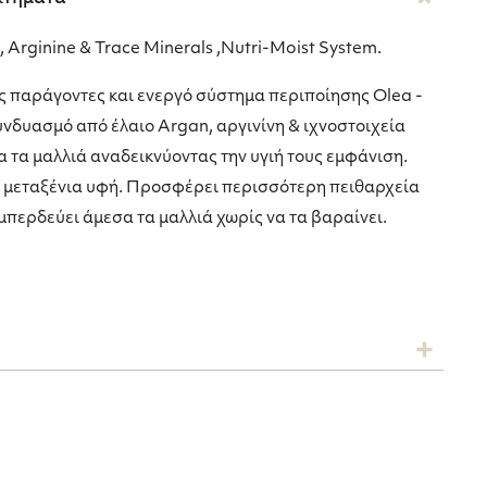
, Arginine & Trace Minerals ,Nutri-Moist System.
ς παράγοντες και ενεργό σύστημα περιποίησης Olea -
υνδυασμό από έλαιο Argan, αργινίνη & ιχνοστοιχεία
 τα μαλλιά αναδεικνύοντας την υγιή τους εμφάνιση.
ι μεταξένια υφή. Προσφέρει περισσότερη πειθαρχεία
μπερδεύει άμεσα τα μαλλιά χωρίς να τα βαραίνει.