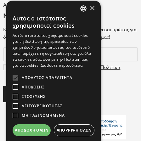
×
ΑΡ.Γ.Ε.ΜΗ. 038365205000
Newsletter
Αυτός ο ιστότοπος
GREEK
χρησιμοποιεί cookies
Κάνε εγγραφή στο Newsletter για να ενημερώνεσαι πρώτος για
ENGLISH
Αυτός ο ιστότοπος χρησιμοποιεί cookies
όλα τα νέα μας και τα ολοκαίνουρια προϊόντα μας!
για τη βελτίωση της εμπειρίας των
GREEK
χρηστών. Χρησιμοποιώντας τον ιστότοπό
μας, παρέχετε τη συγκατάθεσή σας για όλα
τα cookies σύμφωνα με την Πολιτική μας
για τα cookies.
Διαβάστε περισσότερα
Συμφωνώ με τους
Όρους Χρήσης
και την
Πολιτική
Δεδομένων
ΑΠΟΛΎΤΩΣ ΑΠΑΡΑΊΤΗΤΑ
ΑΠΌΔΟΣΗΣ
Subscribe
ΣΤΌΧΕΥΣΗΣ
ΛΕΙΤΟΥΡΓΙΚΌΤΗΤΑΣ
ΜΗ ΤΑΞΙΝΟΜΗΜΈΝΑ
ΑΠΟΔΟΧΉ ΌΛΩΝ
ΑΠΌΡΡΙΨΗ ΌΛΩΝ