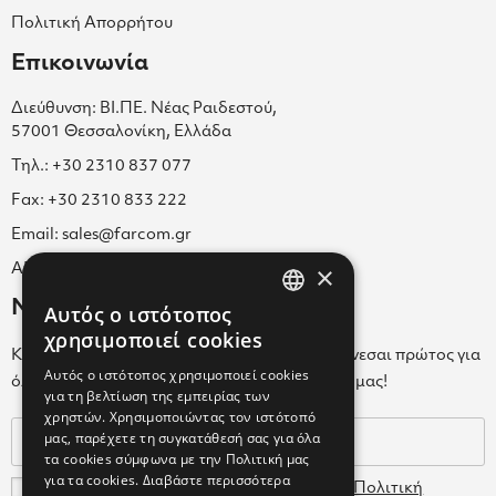
Πολιτική Απορρήτου
Επικοινωνία
Διεύθυνση: ΒΙ.ΠΕ. Νέας Ραιδεστού,
57001 Θεσσαλονίκη, Ελλάδα
Τηλ.: +30 2310 837 077
Fax: +30 2310 833 222
Email: sales@farcom.gr
×
ΑΡ.Γ.Ε.ΜΗ. 038365205000
Newsletter
Αυτός ο ιστότοπος
GREEK
χρησιμοποιεί cookies
Κάνε εγγραφή στο Newsletter για να ενημερώνεσαι πρώτος για
ENGLISH
Αυτός ο ιστότοπος χρησιμοποιεί cookies
όλα τα νέα μας και τα ολοκαίνουρια προϊόντα μας!
για τη βελτίωση της εμπειρίας των
GREEK
χρηστών. Χρησιμοποιώντας τον ιστότοπό
μας, παρέχετε τη συγκατάθεσή σας για όλα
τα cookies σύμφωνα με την Πολιτική μας
για τα cookies.
Διαβάστε περισσότερα
Συμφωνώ με τους
Όρους Χρήσης
και την
Πολιτική